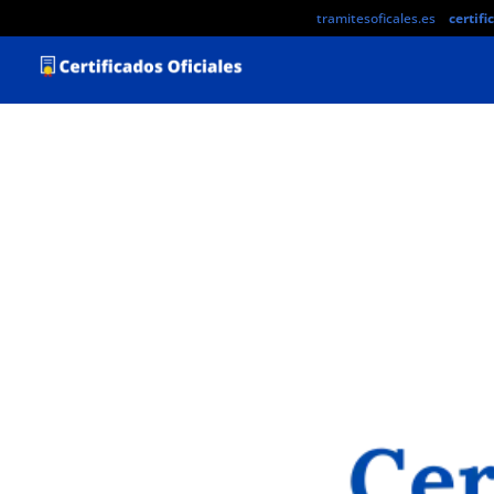
tramitesoficales.es
certifi