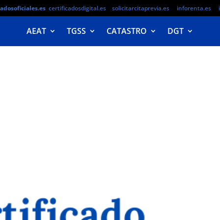
cadosoficiales.es
certificadosdigital.es
solicitarcitaprevia.es
inforenta.es
AEAT
TGSS
CATASTRO
DGT