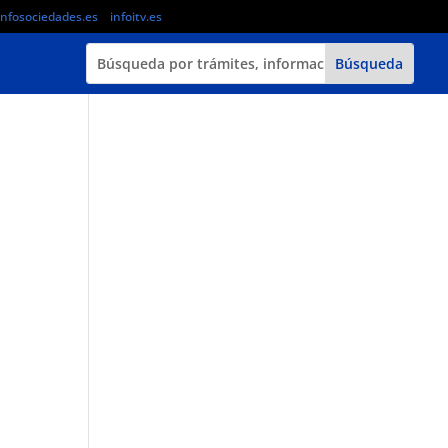
infosociedades.es
infoitv.es