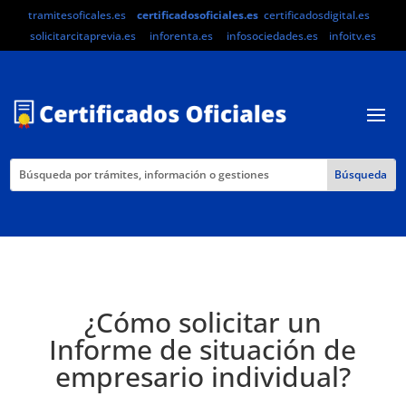
tramitesoficales.es
certificadosoficiales.es
certificadosdigital.es
solicitarcitaprevia.es
inforenta.es
infosociedades.es
infoitv.es
¿Cómo solicitar un
Informe de situación de
empresario individual?