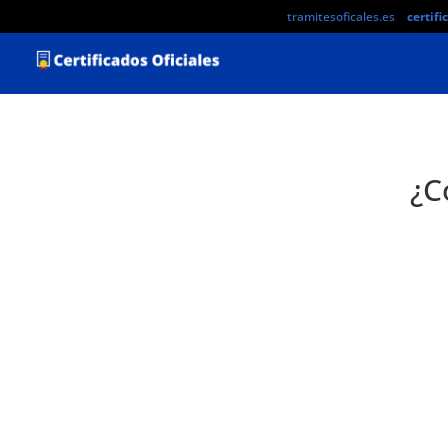
tramitesoficales.es
certifi
¿C