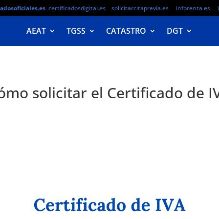
cadosoficiales.es
certificadosdigital.es
solicitarcitaprevia.es
inforenta.es
AEAT
TGSS
CATASTRO
DGT
ómo solicitar el Certificado de I