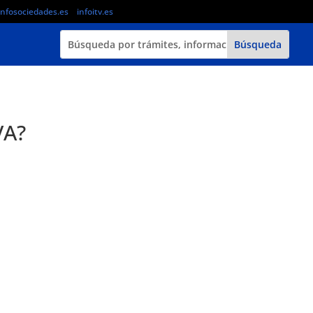
infosociedades.es
infoitv.es
VA?